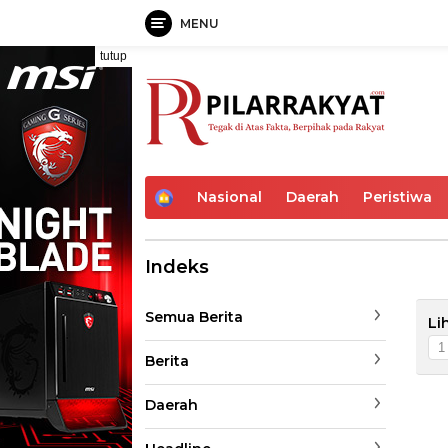
MENU
Langsung
tutup
ke
konten
H
Nasional
Daerah
Peristiwa
o
m
e
Indeks
Semua Berita
Li
Berita
Daerah