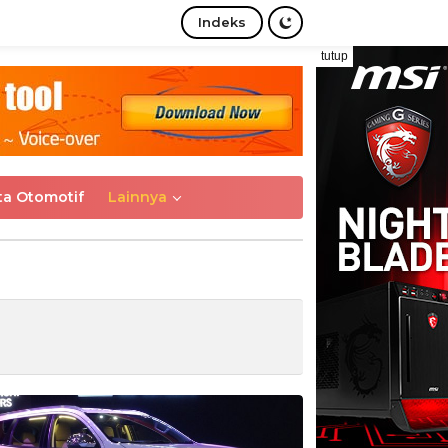
Indeks
tutup
ta Otomotif
Lainnya