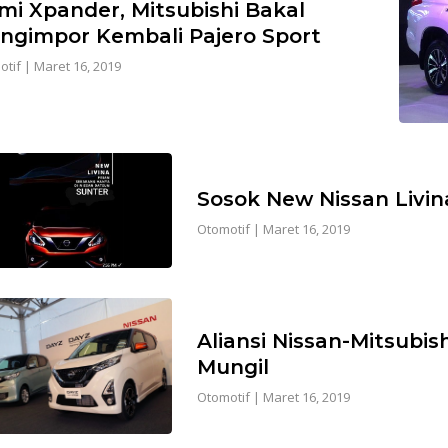
mi Xpander, Mitsubishi Bakal
ngimpor Kembali Pajero Sport
otif
|
Maret 16, 2019
Sosok New Nissan Livi
Otomotif
|
Maret 16, 2019
Aliansi Nissan-Mitsubis
Mungil
Otomotif
|
Maret 16, 2019