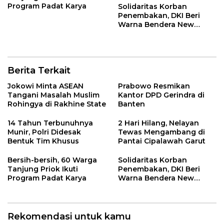
Program Padat Karya
Solidaritas Korban
Penembakan, DKI Beri
Warna Bendera New
Zealand di JPO GBK
Berita Terkait
Jokowi Minta ASEAN
Prabowo Resmikan
Tangani Masalah Muslim
Kantor DPD Gerindra di
Rohingya di Rakhine State
Banten
14 Tahun Terbunuhnya
2 Hari Hilang, Nelayan
Munir, Polri Didesak
Tewas Mengambang di
Bentuk Tim Khusus
Pantai Cipalawah Garut
Bersih-bersih, 60 Warga
Solidaritas Korban
Tanjung Priok Ikuti
Penembakan, DKI Beri
Program Padat Karya
Warna Bendera New
Zealand di JPO GBK
Rekomendasi untuk kamu