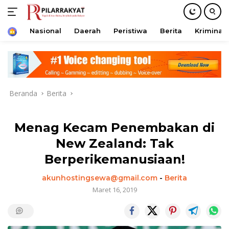
Home
Nasional
Daerah
Peristiwa
Berita
Kriminal
Langsung
ke
konten
Beranda
Berita
Menag Kecam Penembakan di
New Zealand: Tak
Berperikemanusiaan!
akunhostingsewa@gmail.com
-
Berita
Maret 16, 2019