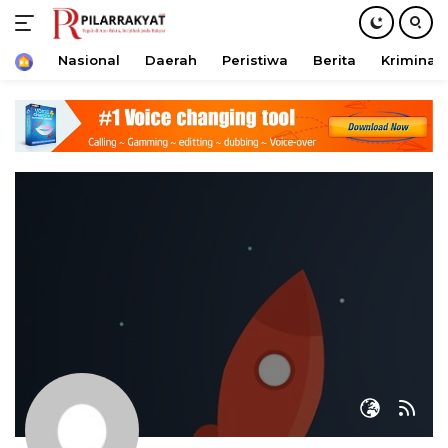
Home
Nasional
Daerah
Peristiwa
Berita
Kriminal
Langsung
ke
konten