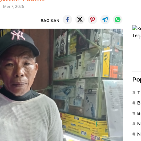
Mei 7, 2026
BAGIKAN
Po
T
B
B
N
N