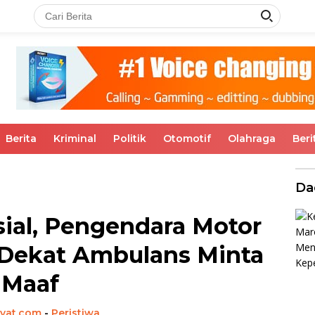
Berita
Kriminal
Politik
Otomotif
Olahraga
Beri
Da
osial, Pengendara Motor
 Dekat Ambulans Minta
Maaf
kyat.com
-
Peristiwa