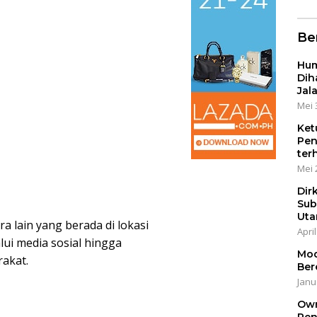
Ber
Hum
Dih
Jal
Mei 
Ket
Pen
ter
Mei 
Dir
Sub
Uta
a lain yang berada di lokasi
April
lui media sosial hingga
Mod
akat.
Ber
Janu
Own