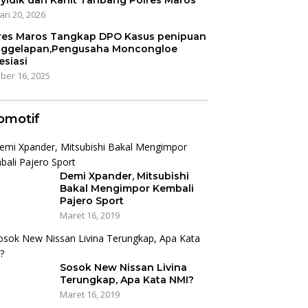
yidik dan Kanit Tahbang Polres Maros
ari 20, 2026
res Maros Tangkap DPO Kasus penipuan
ggelapan,Pengusaha Moncongloe
esiasi
ber 16, 2025
omotif
Demi Xpander, Mitsubishi
Bakal Mengimpor Kembali
Pajero Sport
Maret 16, 2019
Sosok New Nissan Livina
Terungkap, Apa Kata NMI?
Maret 16, 2019