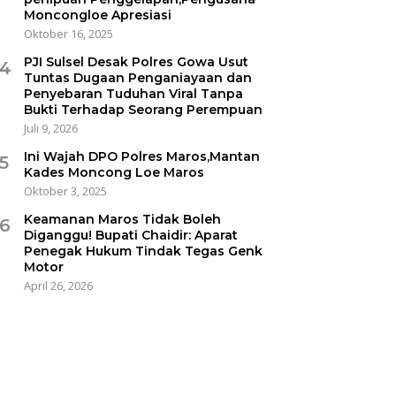
Moncongloe Apresiasi
Oktober 16, 2025
PJI Sulsel Desak Polres Gowa Usut
4
Tuntas Dugaan Penganiayaan dan
Penyebaran Tuduhan Viral Tanpa
Bukti Terhadap Seorang Perempuan
Juli 9, 2026
Ini Wajah DPO Polres Maros,Mantan
5
Kades Moncong Loe Maros
Oktober 3, 2025
Keamanan Maros Tidak Boleh
6
Diganggu! Bupati Chaidir: Aparat
Penegak Hukum Tindak Tegas Genk
Motor
April 26, 2026