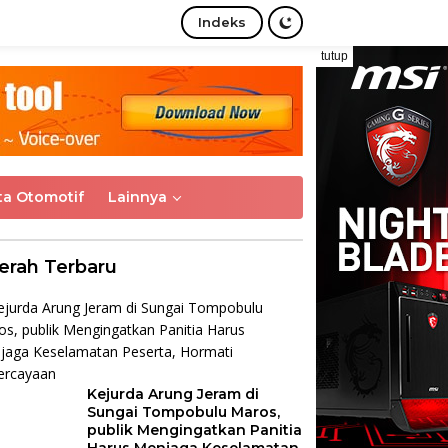
Indeks
tutup
ta Otomotif
Lainnya
erah Terbaru
Kejurda Arung Jeram di
Sungai Tompobulu Maros,
publik Mengingatkan Panitia