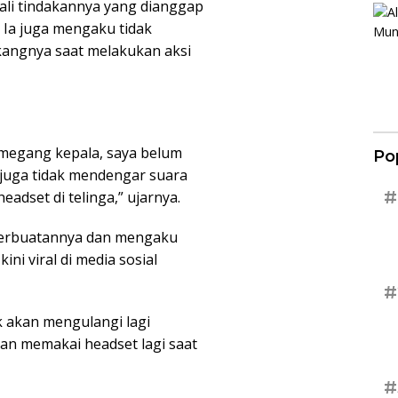
li tindakannya yang dianggap
Ia juga mengaku tidak
kangnya saat melakukan aksi
emegang kepala, saya belum
Po
 juga tidak mendengar suara
#
adset di telinga,” ujarnya.
 perbuatannya dan mengaku
ni viral di media sosial
#
k akan mengulangi lagi
akan memakai headset lagi saat
#