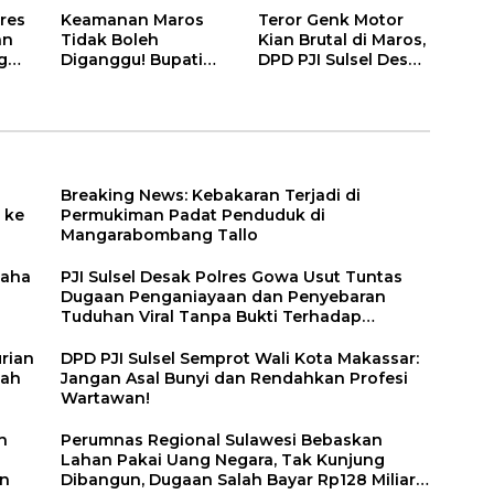
Diresmikan
Salah Bayar Rp128
res
Keamanan Maros
Teror Genk Motor
Gubernur Andi
Miliar Jadi Sorotan
an
Tidak Boleh
Kian Brutal di Maros,
Sudirman
g
Diganggu! Bupati
DPD PJI Sulsel Desak
an
Chaidir: Aparat
Polres Bertindak
Penegak Hukum
Tegas
Tindak Tegas Genk
Motor
Breaking News: Kebakaran Terjadi di
 ke
Permukiman Padat Penduduk di
Mangarabombang Tallo
saha
PJI Sulsel Desak Polres Gowa Usut Tuntas
Dugaan Penganiayaan dan Penyebaran
Tuduhan Viral Tanpa Bukti Terhadap
Seorang Perempuan
rian
DPD PJI Sulsel Semprot Wali Kota Makassar:
nah
Jangan Asal Bunyi dan Rendahkan Profesi
Wartawan!
h
Perumnas Regional Sulawesi Bebaskan
Lahan Pakai Uang Negara, Tak Kunjung
an
Dibangun, Dugaan Salah Bayar Rp128 Miliar