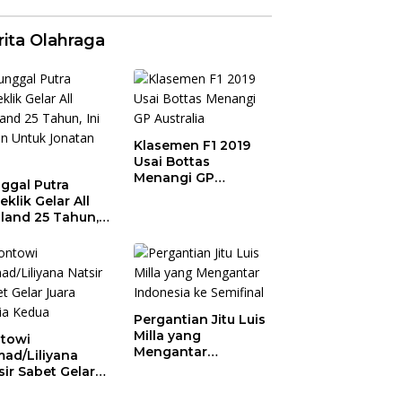
rita Olahraga
Klasemen F1 2019
Usai Bottas
Menangi GP
ggal Putra
Australia
eklik Gelar All
land 25 Tahun,
 Saran Untuk
atan dkk
Pergantian Jitu Luis
Milla yang
towi
Mengantar
ad/Liliyana
Indonesia ke
sir Sabet Gelar
Semifinal
ra Dunia Kedua