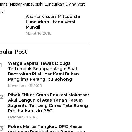
Aliansi Nissan-Mitsubishi
Luncurkan Livina Versi
Mungil
Maret 16, 2019
pular Post
Warga Sapiria Tewas Diduga
1
Tertembak Senapan Angin Saat
Bentrokan,Rijal: Ipar Kami Bukan
Panglima Perang, Itu Bohong
November 18, 2025
Pihak Stikes Graha Edukasi Makassar
2
Akui Bangun di Atas Tanah Fasum
Sugianto Tantang Dinas Tata Ruang
Perlihatkan Izin PBG
Oktober 30, 2025
Polres Maros Tangkap DPO Kasus
3
penipuan Penggelapan,Pengusaha