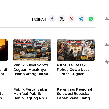
#
BAGIKAN
#
#
Publik Sulsel Soroti
PJI Sulsel Desak
i di
Dugaan Maraknya
Polres Gowa Usut
dat
Usaha Arang Batok
Tuntas Dugaan
Kelapa Tanpa Izin,
Penganiayaan dan
ng
Desak Ditkrimsus
Penyebaran
Polda Sulsel dan Bea
Tuduhan Viral Tanpa
Publik Pertanyakan
Perumnas Regional
Cukai Bertindak
Bukti Terhadap
ta
Manfaat Pabrik
Sulawesi Bebaskan
Seorang Perempuan
an
Benih Jagung Rp 34
Lahan Pakai Uang
Miliar di Tompobulu
Negara, Tak Kunjung
esi
Maros Yang
Dibangun, Dugaan