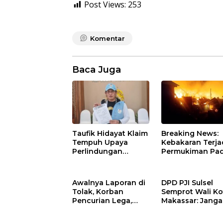
Post Views:
253
Komentar
Baca Juga
Taufik Hidayat Klaim
Breaking News:
Tempuh Upaya
Kebakaran Terjad
Perlindungan
Permukiman Pa
Hukum, Surat
Penduduk di
Disampaikan ke
Mangarabomba
Kantor Wakil
Tallo
Awalnya Laporan di
DPD PJI Sulsel
Presiden
Tolak, Korban
Semprot Wali Ko
Pencurian Lega,
Makassar: Jang
Laporan Polisi di
Asal Bunyi dan
Polsek Ujung Tanah
Rendahkan Prof