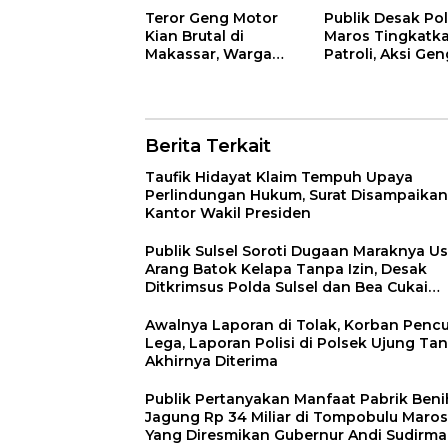
Akhirnya Diterima
Wartawan!
Teror Geng Motor
Publik Desak Pol
Kian Brutal di
Maros Tingkatk
Makassar, Warga
Patroli, Aksi Gen
Ablam Jadi Korban,
Motor Dinilai Ki
Lemkira Mendesak
Meresahkan
Kapolda Sulsel
Masyarakat
Mengambil langkah
Tegas
Berita Terkait
Taufik Hidayat Klaim Tempuh Upaya
Perlindungan Hukum, Surat Disampaikan
Kantor Wakil Presiden
Publik Sulsel Soroti Dugaan Maraknya U
Arang Batok Kelapa Tanpa Izin, Desak
Ditkrimsus Polda Sulsel dan Bea Cukai
Bertindak
Awalnya Laporan di Tolak, Korban Pencu
Lega, Laporan Polisi di Polsek Ujung Ta
Akhirnya Diterima
Publik Pertanyakan Manfaat Pabrik Beni
Jagung Rp 34 Miliar di Tompobulu Maros
Yang Diresmikan Gubernur Andi Sudirm