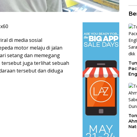
Be
iral di media sosial
eda motor melaju di jalan
dari setang dan memegang
tersebut juga terlihat sebuah
Tun
Pac
daraan tersebut dan diduga
Eng
Ini
Jon
Ton
Ahm
Nat
Jua