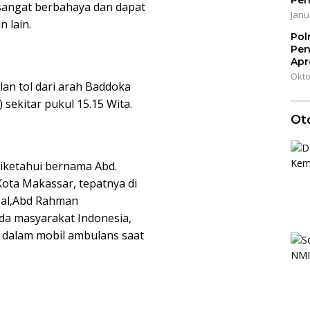
Pen
 sangat berbahaya dan dapat
Janu
 lain.
Pol
Pen
Apr
Okto
alan tol dari arah Baddoka
sekitar pukul 15.15 Wita.
Ot
diketahui bernama Abd.
Kota Makassar, tepatnya di
pal,Abd Rahman
 masyarakat Indonesia,
 dalam mobil ambulans saat