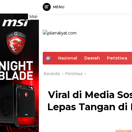
MENU
Langsung
tutup
ke
konten
H
Nasional
Daerah
Peristiwa
o
m
Beranda
Peristiwa
e
Viral di Media S
Lepas Tangan di
pilarra