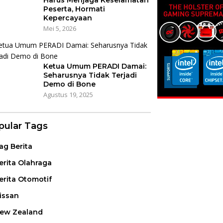
Harus Menjaga Keselamatan
Peserta, Hormati
Kepercayaan
Mei 5, 2026
Ketua Umum PERADI Damai:
Seharusnya Tidak Terjadi
Demo di Bone
Agustus 19, 2025
pular Tags
ag Berita
erita Olahraga
erita Otomotif
issan
ew Zealand