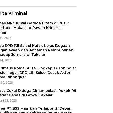
ita Kriminal
as MPC Kiwal Garuda Hitam di Busur
artaco, Makassar Rawan Kriminal
anan
31, 2026
ua DPD PJI Sulsel Kutuk Keras Dugaan
ganiayaan dan Ancaman Pembunuhan
hadap Jurnalis di Takalar
24, 2026
krimsus Polda Sulsel Ungkap 13 Ton Solar
sidi Ilegal, DPD LIN Sulsel Desak Aktor
ma Dibongkar
 26, 2026
us Cukai Diduga Dimanipulasi, Rokok R9
edar Bebas di Gowa–Takalar
ari 28, 2026
er PT BSS Maafkan Terlapor di Depan