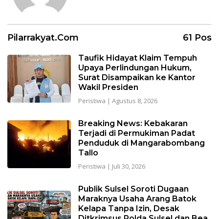
Pilarrakyat.com
61 Pos
Taufik Hidayat Klaim Tempuh
Upaya Perlindungan Hukum,
Surat Disampaikan ke Kantor
Wakil Presiden
Peristiwa
|
Agustus 8, 2026
Breaking News: Kebakaran
Terjadi di Permukiman Padat
Penduduk di Mangarabombang
Tallo
Peristiwa
|
Juli 30, 2026
Publik Sulsel Soroti Dugaan
Maraknya Usaha Arang Batok
Kelapa Tanpa Izin, Desak
Ditkrimsus Polda Sulsel dan Bea