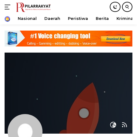
Home
Nasional
Daerah
Peristiwa
Berita
Kriminal
Langsung
ke
konten