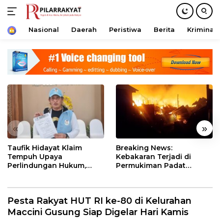
Home
Nasional
Daerah
Peristiwa
Berita
Kriminal
Langsung
ke
konten
«
»
Taufik Hidayat Klaim
Breaking News:
Tempuh Upaya
Kebakaran Terjadi di
Perlindungan Hukum,
Permukiman Padat
Surat Disampaikan ke
Penduduk di
Kantor Wakil Presiden
Mangarabombang Tallo
Pesta Rakyat HUT RI ke-80 di Kelurahan
Maccini Gusung Siap Digelar Hari Kamis