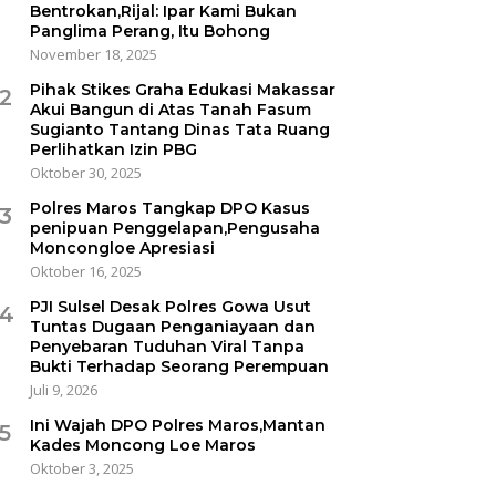
Bentrokan,Rijal: Ipar Kami Bukan
Panglima Perang, Itu Bohong
November 18, 2025
Pihak Stikes Graha Edukasi Makassar
2
Akui Bangun di Atas Tanah Fasum
Sugianto Tantang Dinas Tata Ruang
Perlihatkan Izin PBG
Oktober 30, 2025
Polres Maros Tangkap DPO Kasus
3
penipuan Penggelapan,Pengusaha
Moncongloe Apresiasi
Oktober 16, 2025
PJI Sulsel Desak Polres Gowa Usut
4
Tuntas Dugaan Penganiayaan dan
Penyebaran Tuduhan Viral Tanpa
Bukti Terhadap Seorang Perempuan
Juli 9, 2026
Ini Wajah DPO Polres Maros,Mantan
5
Kades Moncong Loe Maros
Oktober 3, 2025