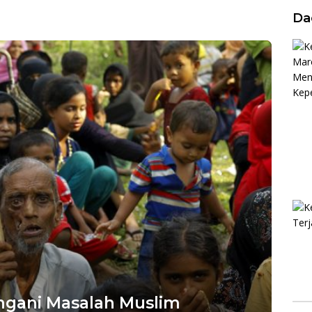
kai Bertindak
Bukti Terhadap Seorang
Da
Perempuan
ngani Masalah Muslim