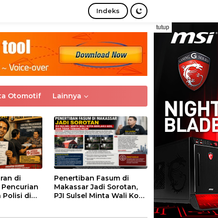
Indeks
tutup
ta Otomotif
Lainnya
ran di
Penertiban Fasum di
 Pencurian
Makassar Jadi Sorotan,
Polisi di
PJI Sulsel Minta Wali Kota
 Tanah
Makassar Berlaku Adil,
rima
Jangan Tebang Pilih