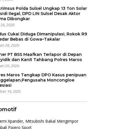
krimsus Polda Sulsel Ungkap 13 Ton Solar
sidi Ilegal, DPD LIN Sulsel Desak Aktor
ma Dibongkar
 26, 2026
us Cukai Diduga Dimanipulasi, Rokok R9
edar Bebas di Gowa–Takalar
ari 28, 2026
er PT BSS Maafkan Terlapor di Depan
yidik dan Kanit Tahbang Polres Maros
ari 20, 2026
res Maros Tangkap DPO Kasus penipuan
ggelapan,Pengusaha Moncongloe
esiasi
ber 16, 2025
omotif