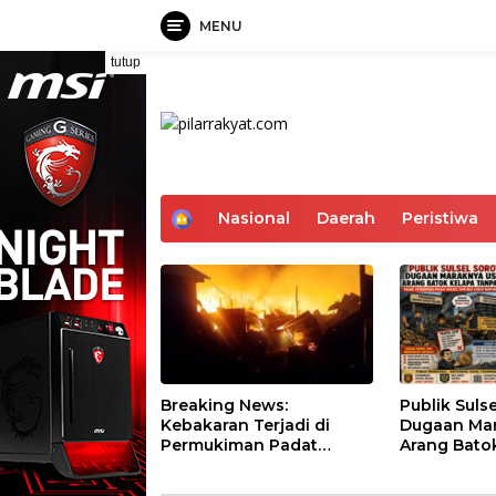
MENU
Langsung
tutup
ke
konten
H
Nasional
Daerah
Peristiwa
o
m
e
Breaking News:
Publik Sulse
Kebakaran Terjadi di
Dugaan Ma
Permukiman Padat
Arang Bato
Penduduk di
Tanpa Izin,
Mangarabombang Tallo
Ditkrimsus 