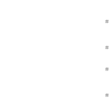
#
#
#
#