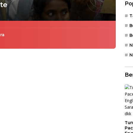
Po
te
T
B
ra
B
N
N
Be
Tun
Pac