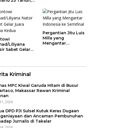
land 25 Tahun,
 Saran Untuk
atan dkk
Pergantian Jitu Luis
Milla yang
towi
Mengantar
ad/Liliyana
Indonesia ke
sir Sabet Gelar
Semifinal
ra Dunia Kedua
ita Kriminal
as MPC Kiwal Garuda Hitam di Busur
artaco, Makassar Rawan Kriminal
anan
31, 2026
ua DPD PJI Sulsel Kutuk Keras Dugaan
ganiayaan dan Ancaman Pembunuhan
hadap Jurnalis di Takalar
24, 2026