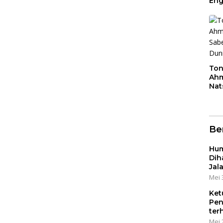
Eng
Ini
Jon
Ton
Ahm
Nat
Jua
Ber
Hum
Dih
Jal
Mei 
Ket
Pen
ter
Mei 