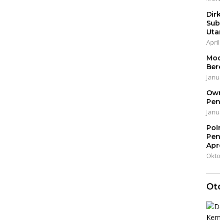
Dir
Sub
Uta
April
Mod
Ber
Janu
Own
Pen
Janu
Pol
Pen
Apr
Okto
Ot