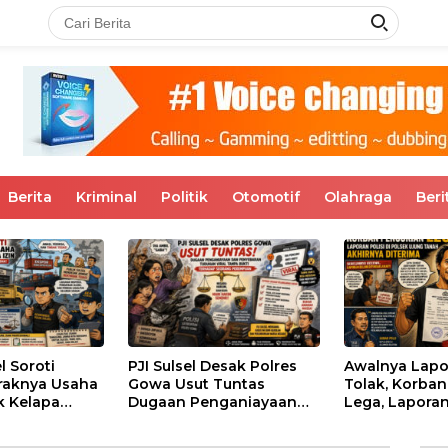
Berita
Kriminal
Politik
Otomotif
Olahraga
Beri
l Soroti
PJI Sulsel Desak Polres
Awalnya Lapo
raknya Usaha
Gowa Usut Tuntas
Tolak, Korban
k Kelapa
Dugaan Penganiayaan
Lega, Laporan 
 Desak
dan Penyebaran
Polsek Ujung
Polda Sulsel
Tuduhan Viral Tanpa
Akhirnya Dite