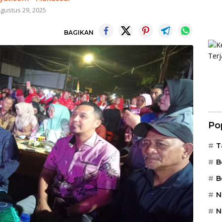
gustus 29, 2025
BAGIKAN
Po
T
B
B
N
N