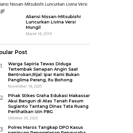
Aliansi Nissan-Mitsubishi
Luncurkan Livina Versi
Mungil
Maret 16, 2019
pular Post
Warga Sapiria Tewas Diduga
1
Tertembak Senapan Angin Saat
Bentrokan,Rijal: Ipar Kami Bukan
Panglima Perang, Itu Bohong
November 18, 2025
Pihak Stikes Graha Edukasi Makassar
2
Akui Bangun di Atas Tanah Fasum
Sugianto Tantang Dinas Tata Ruang
Perlihatkan Izin PBG
Oktober 30, 2025
Polres Maros Tangkap DPO Kasus
3
penipuan Penggelapan,Pengusaha