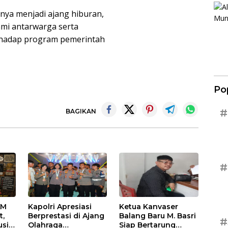
anya menjadi ajang hiburan,
hmi antarwarga serta
hadap program pemerintah
Po
#
BAGIKAN
#
AM
Kapolri Apresiasi
Ketua Kanvaser
t,
Berprestasi di Ajang
Balang Baru M. Basri
#
usi
Olahraga
Siap Bertarung