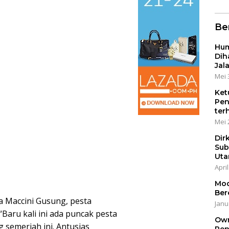
Ber
Hum
Dih
Jal
Mei 
Ket
Pen
ter
Mei 
Dir
Sub
Uta
April
Mod
Ber
a Maccini Gusung, pesta
Janu
“Baru kali ini ada puncak pesta
Own
 semeriah ini. Antusias