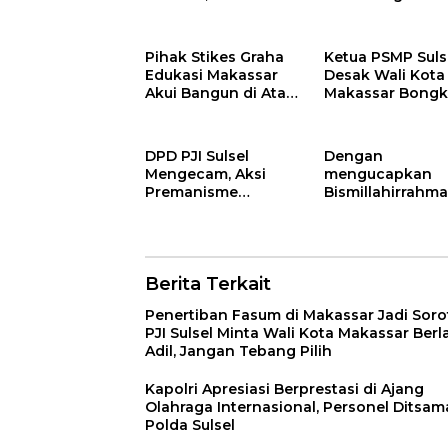
Minta Wali Kota
Nyata Atasi Krisi
Makassar Berlaku
Bersih di Utara 
Adil, Jangan Tebang
Pihak Stikes Graha
Ketua PSMP Suls
Pilih
Edukasi Makassar
Desak Wali Kota
Akui Bangun di Atas
Makassar Bongk
Tanah Fasum
Kasus Fasum ya
Sugianto Tantang
Dijadikan Ruko 
Dinas Tata Ruang
Lantai di Maccin
DPD PJI Sulsel
Dengan
Perlihatkan Izin PBG
Baru
Mengecam, Aksi
mengucapkan
Premanisme
Bismillahirrahma
Pembakaran Kantor
ahim Ketua DPD 
DPRD Provinsi dan
Sulsel Akbar Pol
Kota Makassar
Kami Daftar seb
Badan Pengawa
Berita Terkait
Pasar Kota
Makassar
Penertiban Fasum di Makassar Jadi Soro
PJI Sulsel Minta Wali Kota Makassar Berl
Adil, Jangan Tebang Pilih
Kapolri Apresiasi Berprestasi di Ajang
Olahraga Internasional, Personel Ditsam
Polda Sulsel