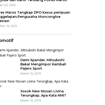
yidik dan Kanit Tahbang Polres Maros
ari 20, 2026
res Maros Tangkap DPO Kasus penipuan
ggelapan,Pengusaha Moncongloe
esiasi
ber 16, 2025
omotif
Demi Xpander, Mitsubishi
Bakal Mengimpor Kembali
Pajero Sport
Maret 16, 2019
Sosok New Nissan Livina
Terungkap, Apa Kata NMI?
Maret 16, 2019