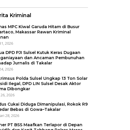
ita Kriminal
as MPC Kiwal Garuda Hitam di Busur
artaco, Makassar Rawan Kriminal
anan
31, 2026
ua DPD PJI Sulsel Kutuk Keras Dugaan
ganiayaan dan Ancaman Pembunuhan
hadap Jurnalis di Takalar
24, 2026
krimsus Polda Sulsel Ungkap 13 Ton Solar
sidi Ilegal, DPD LIN Sulsel Desak Aktor
ma Dibongkar
 26, 2026
us Cukai Diduga Dimanipulasi, Rokok R9
edar Bebas di Gowa–Takalar
ari 28, 2026
er PT BSS Maafkan Terlapor di Depan