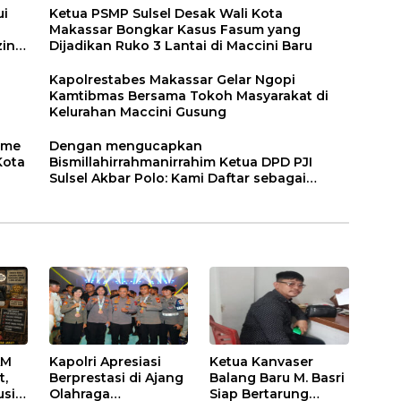
ui
Ketua PSMP Sulsel Desak Wali Kota
Makassar Bongkar Kasus Fasum yang
zin
Dijadikan Ruko 3 Lantai di Maccini Baru
Kapolrestabes Makassar Gelar Ngopi
Kamtibmas Bersama Tokoh Masyarakat di
Kelurahan Maccini Gusung
sme
Dengan mengucapkan
Kota
Bismillahirrahmanirrahim Ketua DPD PJI
Sulsel Akbar Polo: Kami Daftar sebagai
Badan Pengawas PD Pasar Kota Makassar
AM
Kapolri Apresiasi
Ketua Kanvaser
t,
Berprestasi di Ajang
Balang Baru M. Basri
usi
Olahraga
Siap Bertarung