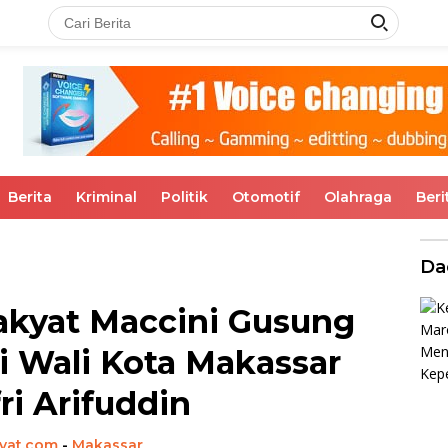
Berita
Kriminal
Politik
Otomotif
Olahraga
Beri
Da
akyat Maccini Gusung
ri Wali Kota Makassar
i Arifuddin
kyat.com
-
Makassar