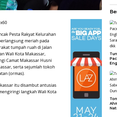
Be
cak Pesta Rakyat Kelurahan
berlangsung meriah pada
akat tumpah ruah di Jalan
an Wali Kota Makassar,
Tun
Pac
ingi Camat Makassar Husni
Eng
ssar, serta sejumlah tokoh
Ini
Jon
tan (ormas).
kassar itu disambut antusias
mengiringi langkah Wali Kota
Ton
Ahm
Nat
Jua