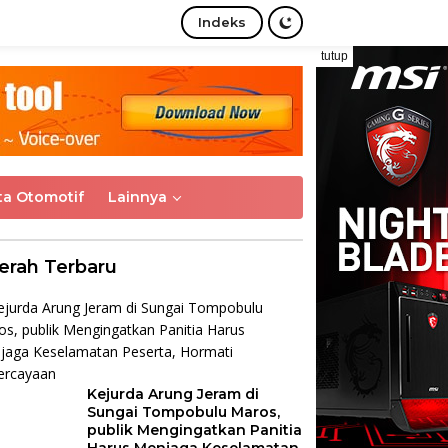
Indeks
tutup
ta Otomotif
Lainnya
erah Terbaru
Kejurda Arung Jeram di
Sungai Tompobulu Maros,
publik Mengingatkan Panitia