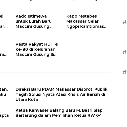
s Air
Internasional,
dalam Pemilihan
Kota
Personel
Ketua RW 04
Ditsamapta Polda
el
Kado Istimewa
Kapolrestabes
Sulsel
#
untuk Lurah Baru
Makassar Gelar
ar
Maccini Gusung:
Ngopi Kamtibmas
ng
Tunggakan Gaji
Bersama Tokoh
3
Pengangkut
Masyarakat di
i
Sampah Tiga Bulan
Kelurahan Maccini
Pesta Rakyat HUT RI
Belum Dibayarkan
Gusung
ke-80 di Kelurahan
#
nirr
Maccini Gusung Siap
PJI
Digelar Hari Kamis
o:
agai
#
s PD
tan,
Direksi Baru PDAM Makassar Disorot, Publik
aku
Tagih Solusi Nyata Atasi Krisis Air Bersih di
Utara Kota
Ketua Kanvaser Balang Baru M. Basri Siap
apta
Bertarung dalam Pemilihan Ketua RW 04