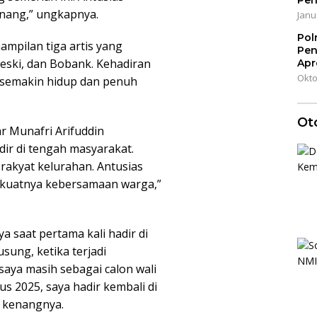
Pen
enang,” ungkapnya.
Janu
Pol
mpilan tiga artis yang
Pen
eski, dan Bobank. Kehadiran
Apr
Okto
 semakin hidup dan penuh
Ot
 Munafri Arifuddin
ir di tengah masyarakat.
a rakyat kelurahan. Antusias
ti kuatnya kebersamaan warga,”
saat pertama kali hadir di
sung, ketika terjadi
saya masih sebagai calon wali
tus 2025, saya hadir kembali di
” kenangnya.