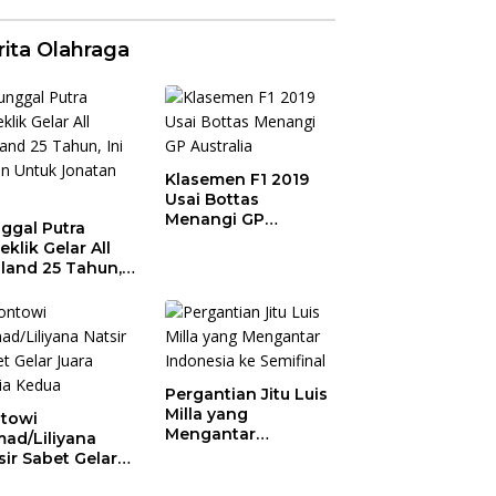
rita Olahraga
Klasemen F1 2019
Usai Bottas
Menangi GP
ggal Putra
Australia
eklik Gelar All
land 25 Tahun,
 Saran Untuk
atan dkk
Pergantian Jitu Luis
Milla yang
towi
Mengantar
ad/Liliyana
Indonesia ke
sir Sabet Gelar
Semifinal
ra Dunia Kedua