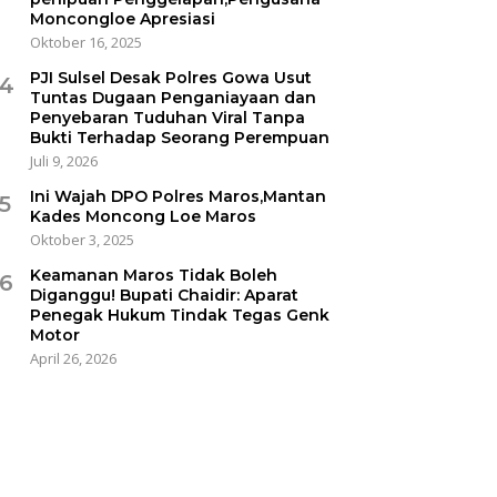
Moncongloe Apresiasi
Oktober 16, 2025
PJI Sulsel Desak Polres Gowa Usut
4
Tuntas Dugaan Penganiayaan dan
Penyebaran Tuduhan Viral Tanpa
Bukti Terhadap Seorang Perempuan
Juli 9, 2026
Ini Wajah DPO Polres Maros,Mantan
5
Kades Moncong Loe Maros
Oktober 3, 2025
Keamanan Maros Tidak Boleh
6
Diganggu! Bupati Chaidir: Aparat
Penegak Hukum Tindak Tegas Genk
Motor
April 26, 2026