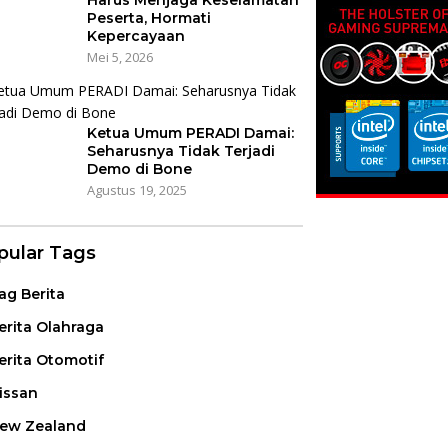
Harus Menjaga Keselamatan
Peserta, Hormati
Kepercayaan
Mei 5, 2026
Ketua Umum PERADI Damai:
Seharusnya Tidak Terjadi
Demo di Bone
Agustus 19, 2025
pular Tags
ag Berita
erita Olahraga
erita Otomotif
issan
ew Zealand